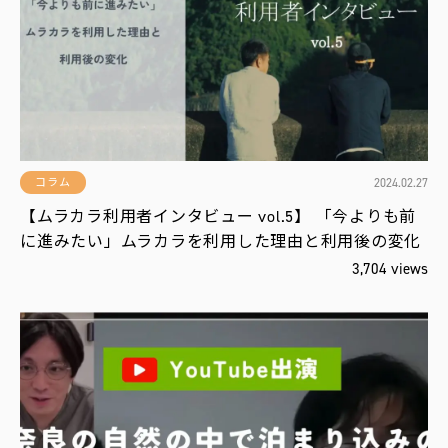
役
立
ち
編
集
部
お
す
す
め
2024.02.27
コラム
【ムラカラ利用者インタビュー vol.5】 「今よりも前
に進みたい」ムラカラを利用した理由と利用後の変化
新
報
3,704 views
配
！