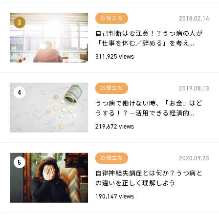
2018.02.14
お役立ち
3
自己判断は要注意！？うつ病の人が
「仕事を休む／辞める」を考え…
311,925 views
2019.08.13
お役立ち
4
うつ病で働けない時、「お金」はど
うする！？－活用できる経済的…
219,672 views
2020.09.23
お役立ち
5
自律神経失調症とは何か？うつ病と
の違いを正しく理解しよう
190,147 views