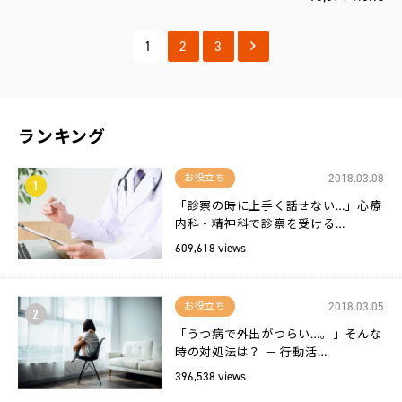
1
2
3
ランキング
2018.03.08
お役立ち
1
「診察の時に上手く話せない…」心療
内科・精神科で診察を受ける…
609,618 views
2018.03.05
お役立ち
2
「うつ病で外出がつらい…。」そんな
時の対処法は？ － 行動活…
396,538 views