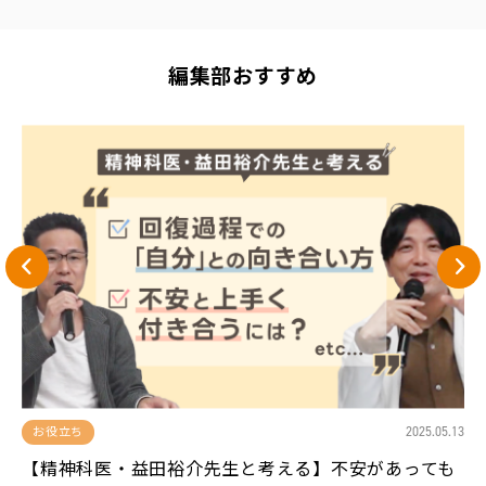
編集部おすすめ
13
2025.05.13
お役立ち
、
【精神科医・益田裕介先生と考える】不安があっても