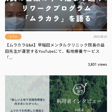
運
営
会
社
2023.08.22
コラム
【ムラカラQ&A】早稲田メンタルクリニック院長の益
田先生が運営するYouTubeにて、転地療養サービス
「…
3,801 views