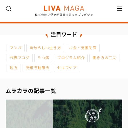
株式会社リヴァが運営するウェブマガジン
ト
ッ
プ
注目ワード
コ
マンガ
自分らしい生き方
お金・支援制度
ラ
ム
代表ブログ
うつ病
プログラム紹介
働き方の工夫
地方
認知行動療法
セルフケア
対
談
ムラカラの記事一覧
イ
ン
タ
ビ
ュ
ー
お