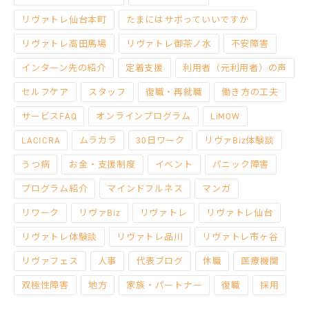
リヴァトレ仙台本町
たまにはサボっていいですか
リヴァトレ高田馬場
リヴァトレ御茶ノ水
不安障害
インターン先の紹介
定着支援
利用者（元利用者）の声
セルフケア
スタッフ
復職・再就職
働き方の工夫
サービスFAQ
オンラインプログラム
LiMOW
LACICRA
ムラカラ
30日ワーク
リヴァBiz体験談
うつ病
お金・支援制度
イベント
パニック障害
プログラム紹介
マインドフルネス
マンガ
リワーク
リヴァBiz
リヴァトレ
リヴァトレ仙台
リヴァトレ体験談
リヴァトレ品川
リヴァトレ市ヶ谷
リヴァフェス
人事
代表ブログ
休職
医療機関
双極性障害
地方
家族・パートナー
復職
採用