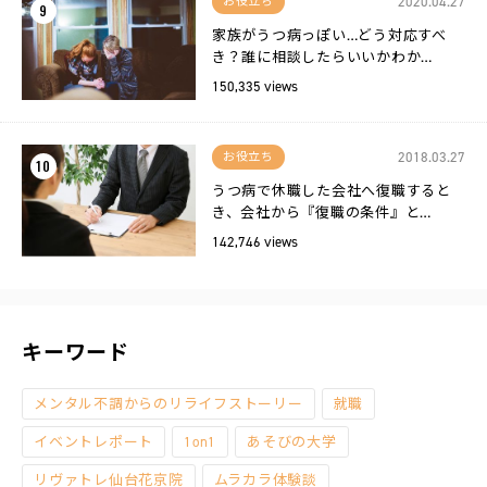
2020.04.27
お役立ち
9
家族がうつ病っぽい…どう対応すべ
き？誰に相談したらいいかわか…
150,335 views
2018.03.27
お役立ち
10
うつ病で休職した会社へ復職すると
き、会社から『復職の条件』と…
142,746 views
キーワード
メンタル不調からのリライフストーリー
就職
イベントレポート
1on1
あそびの大学
リヴァトレ仙台花京院
ムラカラ体験談