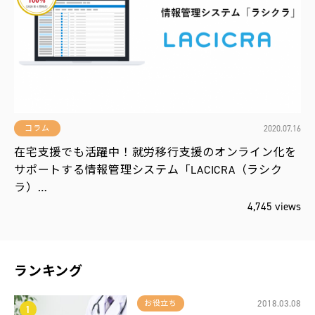
役
立
ち
編
集
部
お
す
す
め
2020.07.16
コラム
在宅支援でも活躍中！就労移行支援のオンライン化を
サポートする情報管理システム「LACICRA（ラシク
新
ラ）…
報
配
4,745 views
！
ランキング
2018.03.08
お役立ち
1