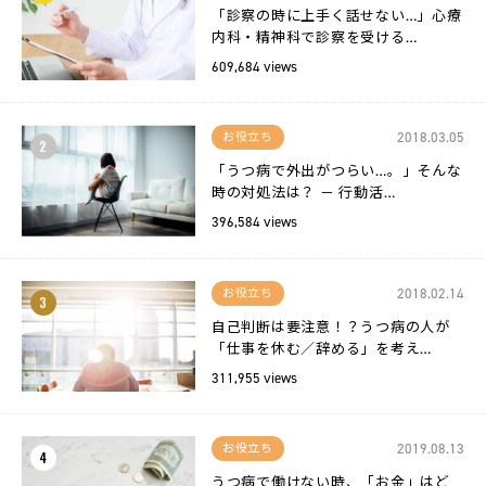
「診察の時に上手く話せない…」心療
内科・精神科で診察を受ける…
運
609,684 views
営
会
社
2018.03.05
お役立ち
2
「うつ病で外出がつらい…。」そんな
時の対処法は？ － 行動活…
396,584 views
2018.02.14
お役立ち
3
自己判断は要注意！？うつ病の人が
「仕事を休む／辞める」を考え…
311,955 views
2019.08.13
お役立ち
4
うつ病で働けない時、「お金」はど