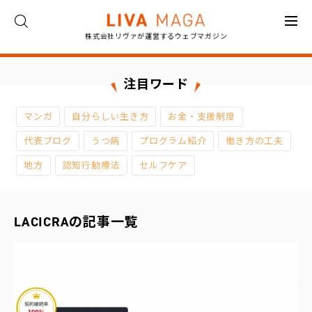
株式会社リヴァが運営するウェブマガジン
ト
ッ
プ
注目ワード
コ
マンガ
自分らしい生き方
お金・支援制度
ラ
ム
代表ブログ
うつ病
プログラム紹介
働き方の工夫
地方
認知行動療法
セルフケア
対
談
LACICRAの記事一覧
イ
ン
タ
ビ
ュ
ー
お