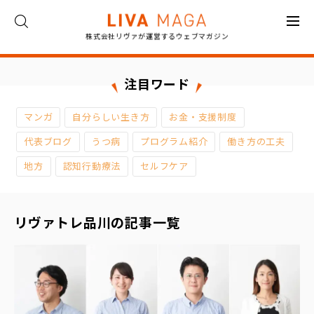
株式会社リヴァが運営するウェブマガジン
ト
ッ
プ
注目ワード
コ
マンガ
自分らしい生き方
お金・支援制度
ラ
ム
代表ブログ
うつ病
プログラム紹介
働き方の工夫
地方
認知行動療法
セルフケア
対
談
リヴァトレ品川の記事一覧
イ
ン
タ
ビ
ュ
ー
お