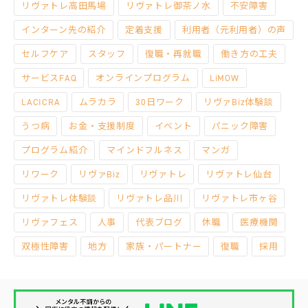
リヴァトレ高田馬場
リヴァトレ御茶ノ水
不安障害
インターン先の紹介
定着支援
利用者（元利用者）の声
セルフケア
スタッフ
復職・再就職
働き方の工夫
サービスFAQ
オンラインプログラム
LiMOW
LACICRA
ムラカラ
30日ワーク
リヴァBiz体験談
うつ病
お金・支援制度
イベント
パニック障害
プログラム紹介
マインドフルネス
マンガ
リワーク
リヴァBiz
リヴァトレ
リヴァトレ仙台
リヴァトレ体験談
リヴァトレ品川
リヴァトレ市ヶ谷
リヴァフェス
人事
代表ブログ
休職
医療機関
双極性障害
地方
家族・パートナー
復職
採用