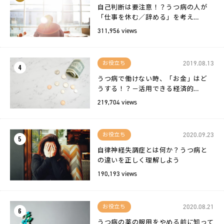
自己判断は要注意！？うつ病の人が
「仕事を休む／辞める」を考え…
311,956 views
2019.08.13
お役立ち
4
うつ病で働けない時、「お金」はど
うする！？－活用できる経済的…
219,704 views
2020.09.23
お役立ち
5
自律神経失調症とは何か？うつ病と
の違いを正しく理解しよう
190,193 views
2020.08.21
お役立ち
6
うつ病の薬の服用をやめる前に知って