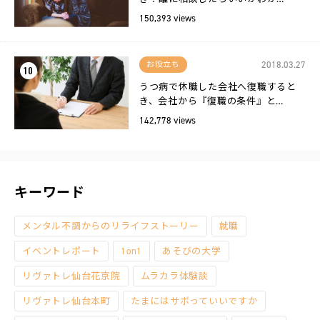
150,393 views
2018.03.27
お役立ち
10
うつ病で休職した会社へ復職すると
き、会社から『復職の条件』と…
142,778 views
キーワード
メンタル不調からのリライフストーリー
就職
イベントレポート
1on1
あそびの大学
リヴァトレ仙台花京院
ムラカラ体験談
リヴァトレ仙台本町
たまにはサボっていいですか