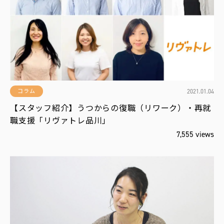
役
立
ち
編
集
部
お
す
す
め
2021.01.04
コラム
【スタッフ紹介】うつからの復職（リワーク）・再就
職支援「リヴァトレ品川」
新
報
7,555 views
配
！