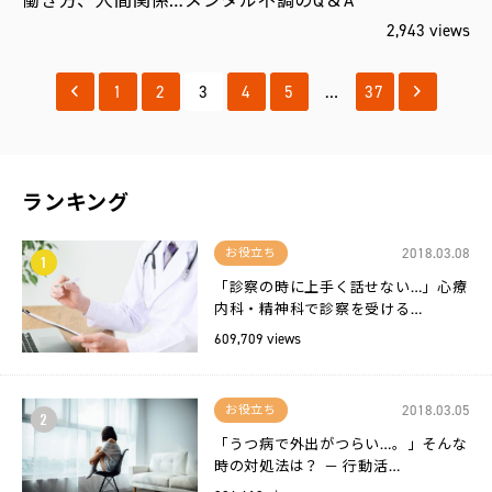
働き方、人間関係…メンタル不調のQ＆A
2,943 views
1
2
3
4
5
…
37
ランキング
2018.03.08
お役立ち
1
「診察の時に上手く話せない…」心療
内科・精神科で診察を受ける…
609,709 views
2018.03.05
お役立ち
2
「うつ病で外出がつらい…。」そんな
時の対処法は？ － 行動活…