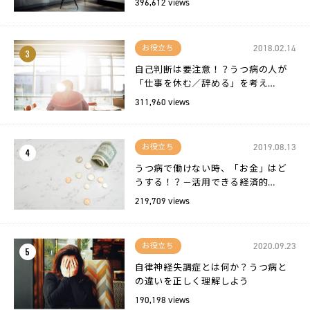
396,612 views
2018.02.14
お役立ち
3
自己判断は要注意！？うつ病の人が
「仕事を休む／辞める」を考え…
311,960 views
2019.08.13
お役立ち
4
うつ病で働けない時、「お金」はど
うする！？－活用できる経済的…
219,709 views
2020.09.23
お役立ち
5
自律神経失調症とは何か？うつ病と
の違いを正しく理解しよう
190,198 views