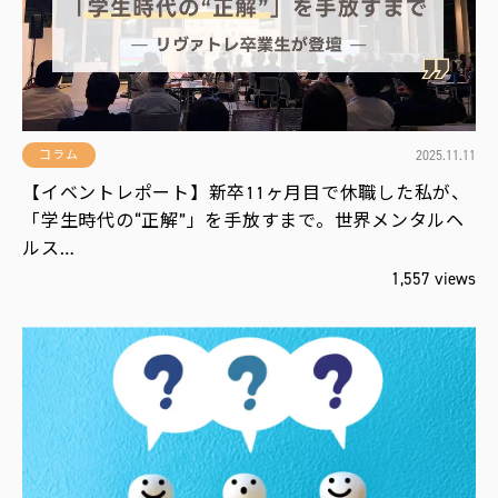
役
立
ち
編
集
部
お
2025.11.11
コラム
す
す
【イベントレポート】新卒11ヶ月目で休職した私が、
め
「学生時代の“正解”」を手放すまで。世界メンタルヘ
ルス…
新
1,557 views
報
配
！