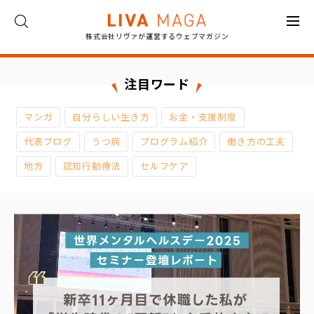
株式会社リヴァが運営するウェブマガジン
ト
ッ
プ
注目ワード
コ
マンガ
自分らしい生き方
お金・支援制度
ラ
ム
代表ブログ
うつ病
プログラム紹介
働き方の工夫
地方
認知行動療法
セルフケア
対
談
イ
ン
タ
ビ
ュ
ー
お