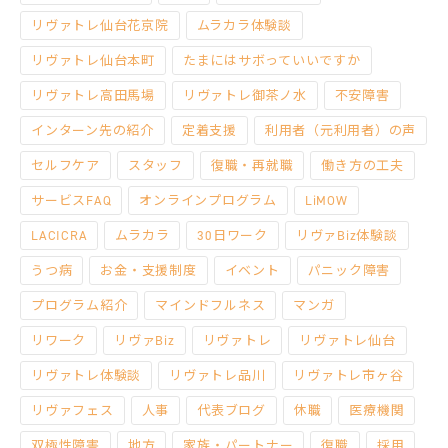
リヴァトレ仙台花京院
ムラカラ体験談
リヴァトレ仙台本町
たまにはサボっていいですか
リヴァトレ高田馬場
リヴァトレ御茶ノ水
不安障害
インターン先の紹介
定着支援
利用者（元利用者）の声
セルフケア
スタッフ
復職・再就職
働き方の工夫
サービスFAQ
オンラインプログラム
LiMOW
LACICRA
ムラカラ
30日ワーク
リヴァBiz体験談
うつ病
お金・支援制度
イベント
パニック障害
プログラム紹介
マインドフルネス
マンガ
リワーク
リヴァBiz
リヴァトレ
リヴァトレ仙台
リヴァトレ体験談
リヴァトレ品川
リヴァトレ市ヶ谷
リヴァフェス
人事
代表ブログ
休職
医療機関
双極性障害
地方
家族・パートナー
復職
採用