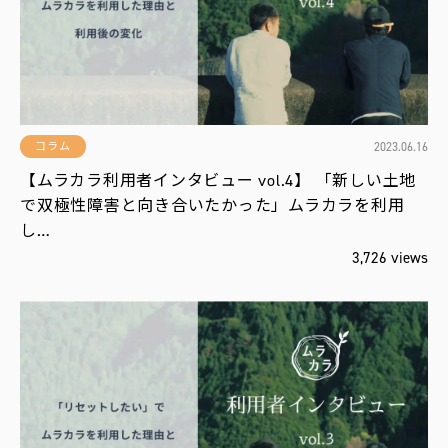
運
営
会
社
2023.06.16
コラム
【ムラカラ利用者インタビュー vol.4】 「新しい土地
で双極性障害と向き合いたかった」ムラカラを利用
し…
3,726 views