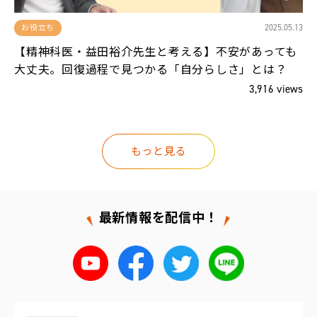
13
2025.05.13
お役立ち
、
【精神科医・益田裕介先生と考える】不安があっても
大丈夫。回復過程で見つかる「自分らしさ」とは？
ws
3,916 views
もっと見る
最新情報を配信中！