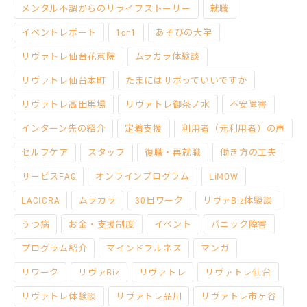
メンタル不調からのリライフストーリー
就職
イベントレポート
1on1
あそびの大学
リヴァトレ仙台花京院
ムラカラ体験談
リヴァトレ仙台本町
たまにはサボっていいですか
リヴァトレ高田馬場
リヴァトレ御茶ノ水
不安障害
インターン先の紹介
定着支援
利用者（元利用者）の声
セルフケア
スタッフ
復職・再就職
働き方の工夫
サービスFAQ
オンラインプログラム
LiMOW
LACICRA
ムラカラ
30日ワーク
リヴァBiz体験談
うつ病
お金・支援制度
イベント
パニック障害
プログラム紹介
マインドフルネス
マンガ
リワーク
リヴァBiz
リヴァトレ
リヴァトレ仙台
リヴァトレ体験談
リヴァトレ品川
リヴァトレ市ヶ谷