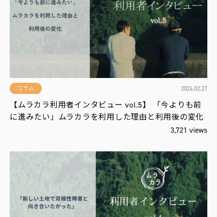
役
立
ち
編
集
部
お
す
す
め
2024.02.27
コラム
【ムラカラ利用者インタビュー vol.5】 「今よりも前
に進みたい」ムラカラを利用した理由と利用後の変化
新
報
3,721 views
配
！