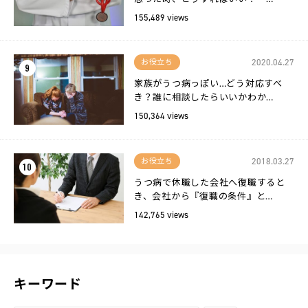
155,489 views
2020.04.27
お役立ち
9
家族がうつ病っぽい…どう対応すべ
き？誰に相談したらいいかわか…
150,364 views
2018.03.27
お役立ち
10
うつ病で休職した会社へ復職すると
き、会社から『復職の条件』と…
142,765 views
キーワード