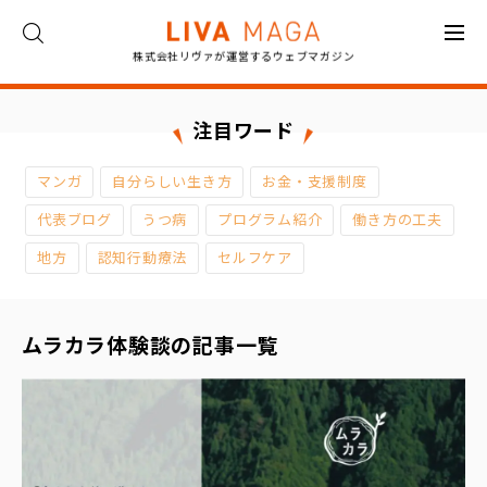
株式会社リヴァが運営するウェブマガジン
ト
ッ
プ
注目ワード
コ
マンガ
自分らしい生き方
お金・支援制度
ラ
ム
代表ブログ
うつ病
プログラム紹介
働き方の工夫
地方
認知行動療法
セルフケア
対
談
ムラカラ体験談の記事一覧
イ
ン
タ
ビ
ュ
ー
お