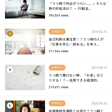
「うつ病で外出がつらい…。」そんな
時の対処法は？ － 行動活…
396,563 views
2018.02.14
お役立ち
3
自己判断は要注意！？うつ病の人が
「仕事を休む／辞める」を考え…
311,944 views
2019.08.13
お役立ち
4
うつ病で働けない時、「お金」はど
うする！？－活用できる経済的…
219,691 views
2020.09.23
お役立ち
5
自律神経失調症とは何か？うつ病と