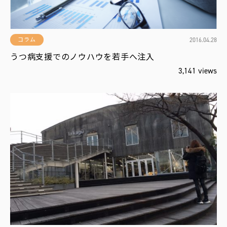
運
営
2016.04.28
コラム
会
うつ病支援でのノウハウを若手へ注入
社
3,141 views