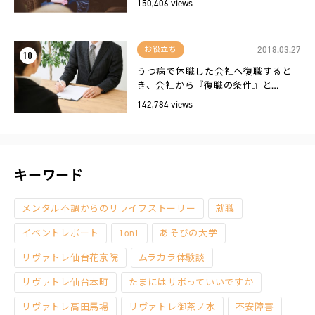
150,406 views
2018.03.27
お役立ち
10
うつ病で休職した会社へ復職すると
き、会社から『復職の条件』と…
142,784 views
キーワード
メンタル不調からのリライフストーリー
就職
イベントレポート
1on1
あそびの大学
リヴァトレ仙台花京院
ムラカラ体験談
リヴァトレ仙台本町
たまにはサボっていいですか
リヴァトレ高田馬場
リヴァトレ御茶ノ水
不安障害