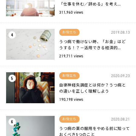
「仕事を休む／辞める」を考え…
311,960 views
2019.08.13
お役立ち
4
うつ病で働けない時、「お金」はど
うする！？－活用できる経済的…
219,711 views
2020.09.23
お役立ち
5
自律神経失調症とは何か？うつ病と
の違いを正しく理解しよう
190,198 views
2020.08.21
お役立ち
6
うつ病の薬の服用をやめる前に知って
おくべき5つのこと