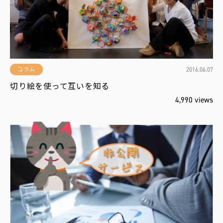
役
立
ち
編
集
部
お
2016.06.07
コラム
す
す
切り絵を使って互いを知る
め
4,990 views
新
報
配
！