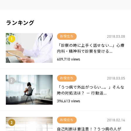
ランキング
2018.03.08
お役立ち
1
「診察の時に上手く話せない…」心療
内科・精神科で診察を受ける…
609,710 views
2018.03.05
お役立ち
2
「うつ病で外出がつらい…。」そんな
時の対処法は？ － 行動活…
396,613 views
2018.02.14
お役立ち
3
自己判断は要注意！？うつ病の人が