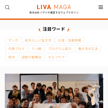
株式会社リヴァが運営するウェブマガジン
ト
ッ
プ
注目ワード
コ
マンガ
自分らしい生き方
お金・支援制度
ラ
ム
代表ブログ
うつ病
プログラム紹介
働き方の工夫
地方
認知行動療法
セルフケア
対
談
イ
ン
タ
ビ
ュ
ー
お