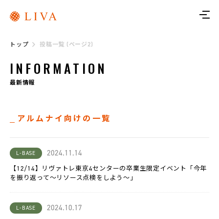
ト
ッ
プ
トップ
投稿一覧 (ページ2)
リ
ヴ
INFORMATION
ァ
に
つ
最新情報
い
て
アルムナイ向けの一覧
サ
ー
ビ
ス
2024.11.14
L-BASE
【12/14】リヴァトレ東京4センターの卒業生限定イベント「今年
リ
ヴ
を振り返って～リソース点検をしよう～」
ァ
ト
レ
2024.10.17
L-BASE