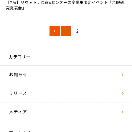
L-
【7/6】リヴァトレ東京4センターの卒業生限定イベント「余暇研
BASE
究発表会」
お
知
ら
1
2
せ
法
人
カテゴリー
の
方
へ
お知らせ
採
用
情
リリース
報
代
メディア
表
メ
ッ
セ