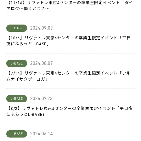
LACICRA
【11/16】リヴァトレ東京4センターの卒業生限定イベント「ダイ
アログ～働くとは？～」
リ
ヴ
2024.09.09
L-BASE
ァ
Biz
【10/4】リヴァトレ東京4センターの卒業生限定イベント「平日
夜にふらっとL-BASE」
ム
ラ
カ
2024.08.07
ラ
L-BASE
【9/14】リヴァトレ東京4センターの卒業生限定イベント「アル
ムナイサタデーヨガ」
双
極
は
た
2024.07.23
ら
L-BASE
く
チ
【8/2】リヴァトレ東京4センターの卒業生限定イベント「平日夜
ャ
にふらっとL-BASE」
レ
ン
ジ
2024.06.14
L-BASE