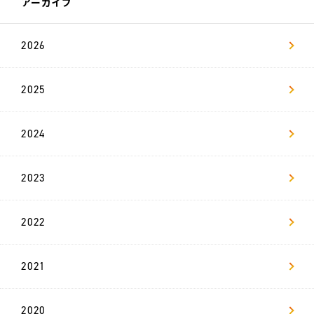
ー
アーカイブ
ジ
2026
社
員
イ
ン
タ
2025
ビ
ュ
ー
2024
数
字
で
2023
見
る
リ
ヴ
2022
ァ
キ
2021
ャ
リ
ア
採
2020
用