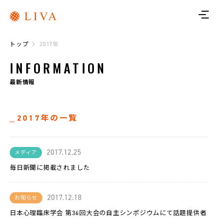
ト
ッ
プ
トップ
2017年
リ
ヴ
INFORMATION
ァ
に
つ
最新情報
い
て
2017年の一覧
サ
ー
ビ
ス
2017.12.25
メディア
毎日新聞に掲載されました
リ
ヴ
ァ
ト
レ
2017.12.18
お知らせ
日本心理臨床学会 第36回大会の自主シンポジウムにて話題提供者