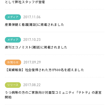
LACICRA
として弊社スタッフが登壇
リ
2017.11.06
メディア
ヴ
ァ
産業保健と看護(雑誌)に掲載されました
Biz
ム
2017.10.23
メディア
ラ
カ
週刊エコノミスト(雑誌)に掲載されました
ラ
2017.09.29
双
お知らせ
極
は
【実績報告】社会復帰された方が500名を超えました
た
ら
く
チ
2017.08.22
リリース
ャ
レ
うつ病等の方のご家族向け対面型コミュニティ『テトテ』の運営
ン
ジ
開始