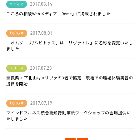
L-
2017.08.14
メディア
BASE
こころの相談Webメディア「Reme」に掲載されました
お
知
ら
2017.08.01
お知らせ
せ
「オムソーリ/ハビトゥス」は「リヴァトレ」に名称を変更いたし
ました
法
人
の
方
2017.07.28
リリース
へ
奈良県 × 下北山村 ×リヴァの3者で協定 現地での職場体験実習の
提供を開始
採
用
情
報
2017.07.19
お知らせ
マインドフルネス統合認知行動療法ワークショップの会場提供い
代
たしました
表
メ
ッ
セ