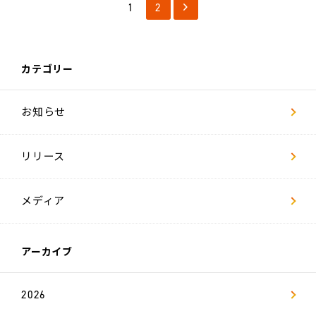
ー
1
2
ジ
社
員
イ
カテゴリー
ン
タ
ビ
ュ
お知らせ
ー
リリース
数
字
で
見
る
メディア
リ
ヴ
ァ
アーカイブ
キ
ャ
リ
2026
ア
採
用