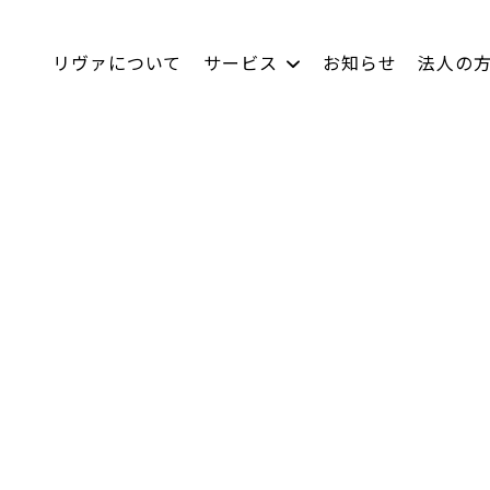
リヴァについて
サービス
お知らせ
法人の
LACICRA
社員インタビュー
リヴァBiz
数字で見るリヴァ
ムラカラ
双極はたらくチャレ
キャリア採