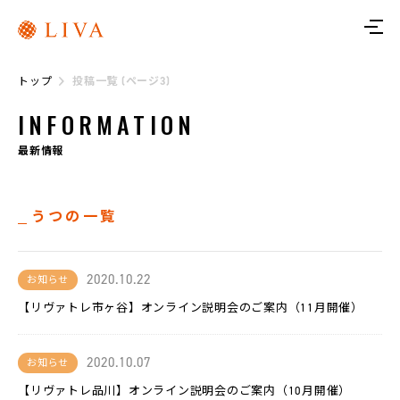
ト
ッ
プ
トップ
投稿一覧 (ページ3)
リ
ヴ
INFORMATION
ァ
に
つ
最新情報
い
て
うつの一覧
サ
ー
ビ
ス
2020.10.22
お知らせ
【リヴァトレ市ヶ谷】オンライン説明会のご案内（11月開催）
リ
ヴ
ァ
ト
レ
2020.10.07
お知らせ
【リヴァトレ品川】オンライン説明会のご案内（10月開催）