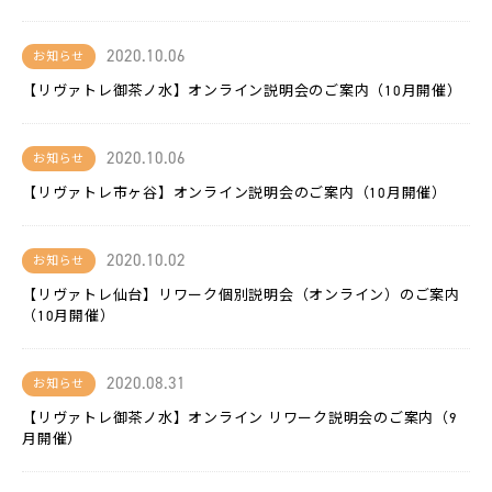
LACICRA
2020.10.06
お知らせ
リ
ヴ
【リヴァトレ御茶ノ水】オンライン説明会のご案内（10月開催）
ァ
Biz
2020.10.06
お知らせ
ム
ラ
【リヴァトレ市ヶ谷】オンライン説明会のご案内（10月開催）
カ
ラ
2020.10.02
お知らせ
双
【リヴァトレ仙台】リワーク個別説明会（オンライン）のご案内
極
は
（10月開催）
た
ら
く
チ
2020.08.31
お知らせ
ャ
レ
【リヴァトレ御茶ノ水】オンライン リワーク説明会のご案内（9
ン
ジ
月開催）