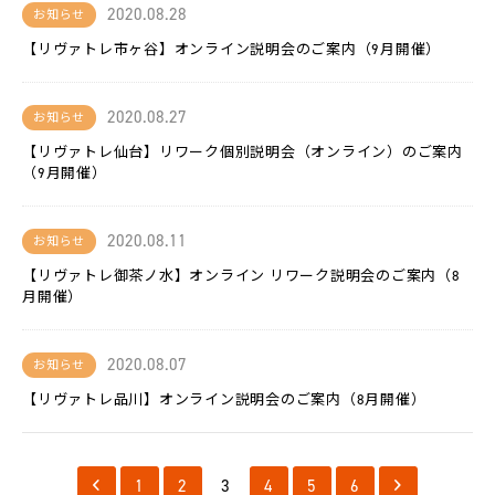
L-
2020.08.28
お知らせ
BASE
【リヴァトレ市ヶ谷】オンライン説明会のご案内（9月開催）
お
知
ら
2020.08.27
お知らせ
せ
【リヴァトレ仙台】リワーク個別説明会（オンライン）のご案内
（9月開催）
法
人
の
方
2020.08.11
お知らせ
へ
【リヴァトレ御茶ノ水】オンライン リワーク説明会のご案内（8
月開催）
採
用
情
報
2020.08.07
お知らせ
【リヴァトレ品川】オンライン説明会のご案内（8月開催）
代
表
メ
ッ
セ
1
2
3
4
5
6