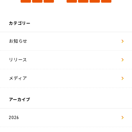
ー
ジ
社
カテゴリー
員
イ
ン
タ
お知らせ
ビ
ュ
ー
リリース
数
字
で
見
メディア
る
リ
ヴ
ァ
アーカイブ
キ
ャ
2026
リ
ア
採
用