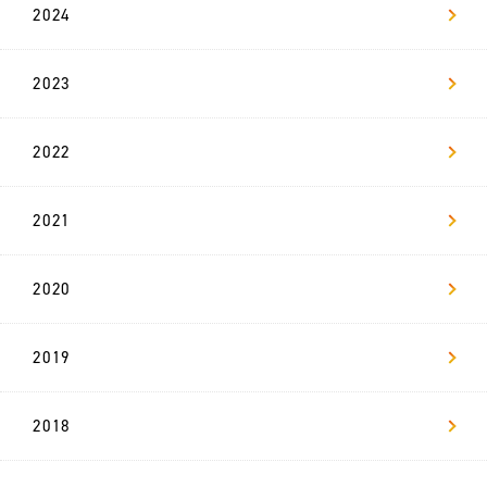
L-
2024
BASE
お
2023
知
ら
せ
2022
法
人
の
2021
方
へ
2020
採
用
情
報
2019
代
2018
表
メ
ッ
セ