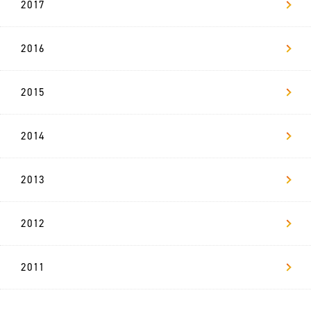
ー
2017
ジ
2016
社
員
イ
ン
タ
2015
ビ
ュ
ー
2014
数
字
で
2013
見
る
リ
ヴ
ァ
2012
キ
2011
ャ
リ
ア
採
用