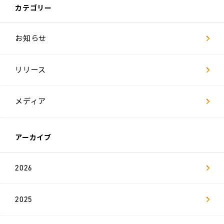
LACICRA
カテゴリー
リ
お知らせ
ヴ
ァ
Biz
リリース
ム
ラ
カ
メディア
ラ
双
極
アーカイブ
は
た
ら
く
2026
チ
ャ
レ
ン
ジ
2025