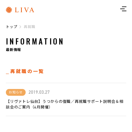
ト
ッ
プ
トップ
再就職
リ
ヴ
INFORMATION
ァ
に
つ
最新情報
い
て
再就職の一覧
サ
ー
ビ
ス
2019.03.27
お知らせ
【リヴァトレ仙台】うつからの復職／再就職サポート説明会＆相
リ
ヴ
談会のご案内（4月開催）
ァ
ト
レ