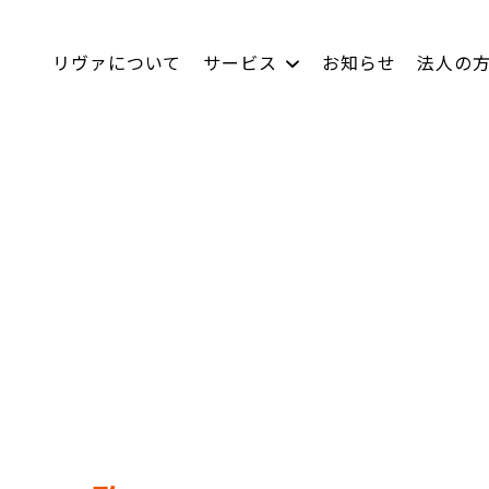
リヴァについて
サービス
お知らせ
法人の
LACICRA
社員インタビュー
リヴァBiz
数字で見るリヴァ
ムラカラ
双極はたらくチャレ
キャリア採