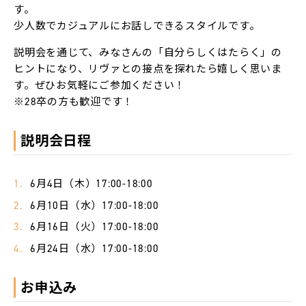
LACICRA
す。
少人数でカジュアルにお話しできるスタイルです。
リ
説明会を通じて、みなさんの「自分らしくはたらく」の
ヴ
ァ
ヒントになり、リヴァとの接点を探れたら嬉しく思いま
Biz
す。ぜひお気軽にご参加ください！
※28卒の方も歓迎です！
ム
ラ
カ
説明会日程
ラ
双
6月4日（木）17:00-18:00
極
は
た
6月10日（水）17:00-18:00
ら
く
6月16日（火）17:00-18:00
チ
ャ
6月24日（水）17:00-18:00
レ
ン
ジ
お申込み