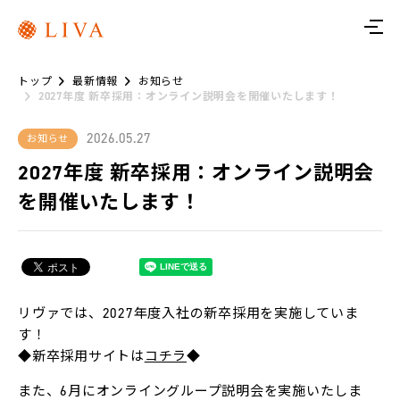
ト
ッ
プ
トップ
最新情報
お知らせ
リ
2027年度 新卒採用：オンライン説明会を開催いたします！
ヴ
ァ
に
2026.05.27
お知らせ
つ
い
2027年度 新卒採用：オンライン説明会
て
を開催いたします！
サ
ー
ビ
ス
リ
リヴァでは、2027年度入社の新卒採用を実施していま
ヴ
ァ
す！
ト
◆新卒採用サイトは
コチラ
◆
レ
また、6月にオンライングループ説明会を実施いたしま