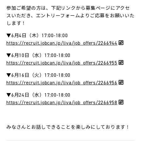
L-
BASE
参加ご希望の方は、下記リンクから募集ページにアクセ
スいただき、エントリーフォームよりご応募をお願いいた
します！
お
知
ら
▼6月4日（木）17:00-18:00
せ
https://recruit.jobcan.jp/liva/job_offers/2266944
法
▼6月10日（水）17:00-18:00
人
の
https://recruit.jobcan.jp/liva/job_offers/2266955
方
へ
▼6月16日（火）17:00-18:00
https://recruit.jobcan.jp/liva/job_offers/2266956
採
用
▼6月24日（水）17:00-18:00
情
報
https://recruit.jobcan.jp/liva/job_offers/2266958
代
表
みなさんとお話しできることを楽しみにしております！
メ
ッ
セ