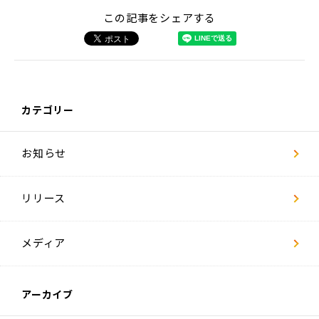
ー
ジ
この記事をシェアする
社
員
イ
ン
タ
ビ
ュ
カテゴリー
ー
お知らせ
数
字
で
見
リリース
る
リ
ヴ
ァ
メディア
キ
ャ
リ
アーカイブ
ア
採
用