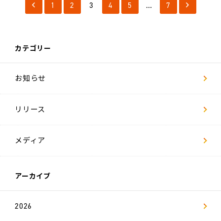
ー
1
2
3
4
5
…
7
ジ
社
員
イ
カテゴリー
ン
タ
ビ
ュ
お知らせ
ー
リリース
数
字
で
見
る
メディア
リ
ヴ
ァ
アーカイブ
キ
ャ
リ
2026
ア
採
用