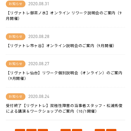
L-
2020.08.31
お知らせ
BASE
【リヴァトレ御茶ノ水】オンライン リワーク説明会のご案内（9
月開催）
お
知
ら
せ
2020.08.28
お知らせ
【リヴァトレ市ヶ谷】オンライン説明会のご案内（9月開催）
法
人
の
方
2020.08.27
お知らせ
へ
【リヴァトレ仙台】リワーク個別説明会（オンライン）のご案内
（9月開催）
採
用
情
報
2020.08.24
お知らせ
受付終了【リヴァトレ】双極性障害の当事者スタッフ・松浦秀俊
代
による講演＆ワークショップのご案内（10/1開催）
表
メ
ッ
セ