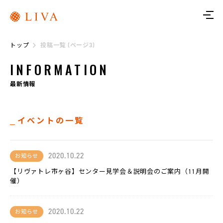
ト
ッ
プ
トップ
投稿一覧 (ページ3)
リ
ヴ
INFORMATION
ァ
に
つ
最新情報
い
て
イベントの一覧
サ
ー
ビ
ス
2020.10.22
お知らせ
【リヴァトレ市ヶ谷】センター見学会＆説明会のご案内（11月開
リ
ヴ
催）
ァ
ト
レ
2020.10.22
お知らせ