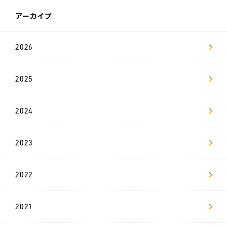
アーカイブ
新
卒
採
2026
用
リ
2025
ヴ
ァ
マ
ガ
2024
お問い合わせ
2023
2022
2021