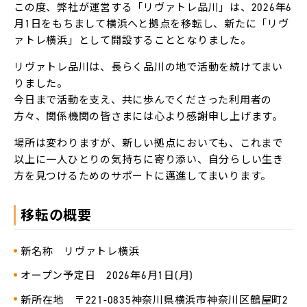
LACICRA
この度、弊社が運営する「リヴァトレ品川」は、2026年6
月1日をもちまして横浜へと拠点を移転し、新たに「リヴ
ァトレ横浜」として開設することとなりました。
リ
ヴ
ァ
リヴァトレ品川は、長らく品川の地で活動を続けてまい
Biz
りました。
今日まで活動を支え、共に歩んでくださった利用者の
ム
方々、関係機関の皆さまには心より感謝申し上げます。
ラ
カ
ラ
場所は変わりますが、新しい拠点においても、これまで
以上に一人ひとりの気持ちに寄り添い、自分らしい生き
方を見つけるためのサポートに邁進してまいります。
双
極
は
た
移転の概要
ら
く
チ
ャ
新名称 リヴァトレ横浜
レ
ン
ジ
オープン予定日 2026年6月1日(月)
新所在地 〒221-0835神奈川県横浜市神奈川区鶴屋町2