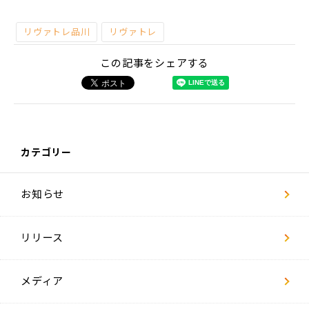
ー
ジ
リヴァトレ品川
リヴァトレ
社
員
この記事をシェアする
イ
ン
タ
ビ
ュ
ー
カテゴリー
数
字
で
見
る
お知らせ
リ
ヴ
ァ
リリース
キ
ャ
リ
メディア
ア
採
用