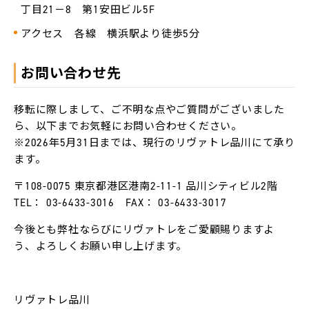
L-
丁目21－8 第1安田ビル5F
BASE
アクセス 各線 横浜駅より徒歩5分
お
知
ら
お問い合わせ先
せ
移転に際しまして、ご不明な点やご質問がございました
法
ら、以下までお気軽にお問い合わせください。
人
の
※2026年5月31日までは、現行のリヴァトレ品川にて承り
方
へ
ます。
〒108-0075 東京都港区港南2-11-1 品川シティビル2階
採
TEL： 03-6433-3016 FAX： 03-6433-3017
用
情
報
今後とも弊社ならびにリヴァトレをご愛顧賜りますよ
う、よろしくお願い申し上げます。
代
表
メ
ッ
リヴァトレ品川
セ