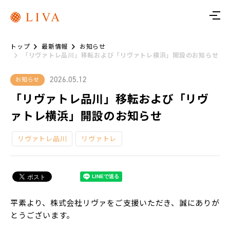
ト
ッ
プ
トップ
最新情報
お知らせ
リ
「リヴァトレ品川」移転および「リヴァトレ横浜」開設のお知らせ
ヴ
ァ
に
2026.05.12
お知らせ
つ
い
「リヴァトレ品川」移転および「リヴ
て
ァトレ横浜」開設のお知らせ
サ
ー
リヴァトレ品川
リヴァトレ
ビ
ス
リ
ヴ
ァ
ト
平素より、株式会社リヴァをご支援いただき、誠にありが
レ
とうございます。