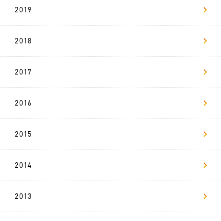
ー
ジ
2019
社
2018
員
イ
ン
タ
ビ
2017
ュ
ー
2016
数
字
で
見
2015
る
リ
ヴ
ァ
2014
キ
ャ
2013
リ
ア
採
用