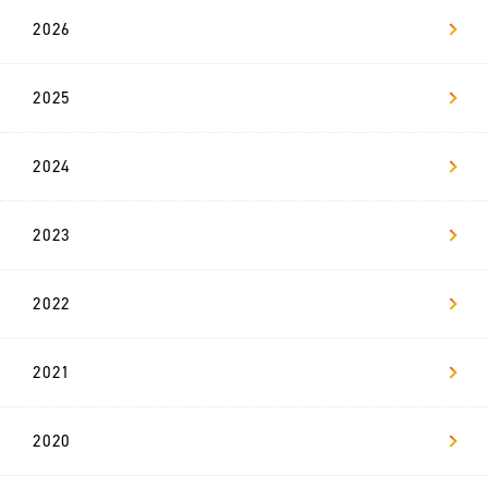
L-
BASE
2026
お
知
2025
ら
せ
2024
法
人
の
方
2023
へ
2022
採
用
情
報
2021
代
表
2020
メ
ッ
セ