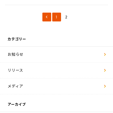
LACICRA
リ
1
2
ヴ
ァ
Biz
カテゴリー
ム
ラ
カ
ラ
お知らせ
双
極
リリース
は
た
ら
く
メディア
チ
ャ
レ
ン
ジ
アーカイブ