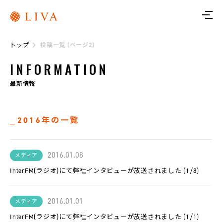
ト
ッ
プ
トップ
投稿一覧 (ページ2)
リ
ヴ
INFORMATION
ァ
に
つ
最新情報
い
て
2016年の一覧
サ
ー
ビ
ス
2016.01.08
メディア
InterFM(ラジオ)にて弊社インタビューが放送されました (1/8)
リ
ヴ
ァ
ト
レ
2016.01.01
メディア
InterFM(ラジオ)にて弊社インタビューが放送されました (1/1)